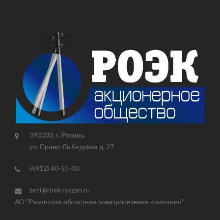
390000, г. Рязань,
ул. Право-Лыбедская д. 27
(4912) 40-51-00
seti@roek.ryazan.ru
АО "Рязанская областная электросетевая компания"