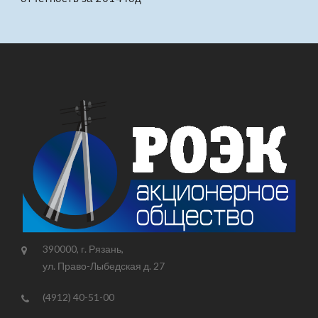
390000, г. Рязань,
ул. Право-Лыбедская д. 27
(4912) 40-51-00